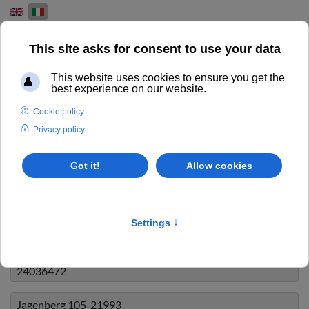
Select your language
Home
Info
RICHIESTA INFORMAZIONI
ECCELLENZA NELL'USATO REVISIONATO
Desideri ricevere maggiori informazioni sulla macchina e il
prezzo? Compila il form sottostante e ti risponderemo il
prima possibile.
Codice ID
*