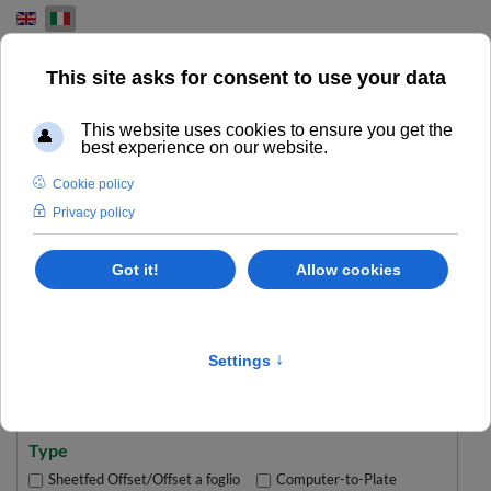
Select your language
KOMORI
CAMPORESE VENDE MACCHINE DA STAMPA OFFSET
KOMORI USATE
Home
Komori
Type
Sheetfed Offset/Offset a foglio
Computer-to-Plate