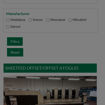
Manufacturer
Heidelberg
Komori
Manroland
Mitsubishi
Sakurai
Filtra
Reset
SHEETFED OFFSET/OFFSET A FOGLIO