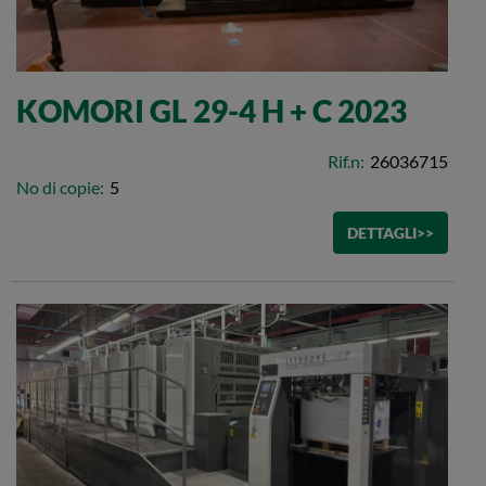
KOMORI GL 29-4 H + C 2023
Rif.n:
26036715
No di copie:
5
DETTAGLI>>