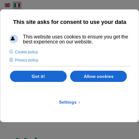
Select your language
NOLEGGIO A LUNGO
TERMINE
VANTAGGI FINANZIARI E FISCALI
Servizi
Home
Noleggio a lungo termine