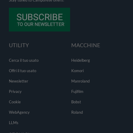
Stay tuned to Camporese offers!
UTILITY
MACCHINE
Cerca il tuo usato
Heidelberg
Offri il tuo usato
Komori
Newsletter
Manroland
Privacy
Fujifilm
Cookie
Bobst
WebAgency
Roland
LLMs