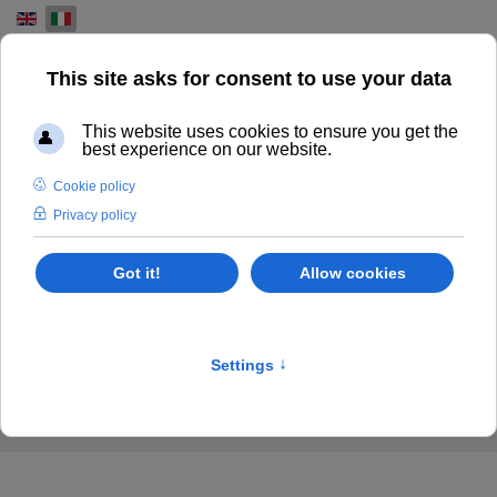
Select your language
MACCHINE USATE DOPO-
STAMPA
CERCA, CONFRONTA E ACQUISTA LE NOSTRE
MACCHINE POST-PRESS BOBST HEIDELBERG POLAR
STAHL
Stock List
Home
Dopo-stampa