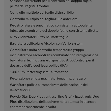
Sensore a ultrasuoni per il controllo del doppio foglio
prima dei registri frontali
Controllo multiplo del foglio disinseribile
Controllo multiplo del foglio/rullo anteriore
Registro laterale pneumatico con sistema autopulente
integrato e controllo del doppio foglio con sistema diretto
N.ro 2 Ionizzatori Eltex nel mettifoglio
Bagnatura pellicolare Alcolor con Vario System
CombiStar : unità controllo temperatura gruppo
inchiostratore Technotrans combinato con refrigerazione
bagnatura Technotrans e dispositivo AlcoControl per il
dosaggio dell'alcool isopropilico (IPA)
10/0 ; 5/5 Perfecting semi-automatico
Regolazione remota macinatori/macinazione zero
WashStar : pulizia automatizzata delle bacinelle del
lavaccaucciù
PowderStar Duo Plus : antiscartino Grafix Exactronic Duo
Plus, distribuzione della polvere nella stampa in bianca e
contemporaneamente in volta