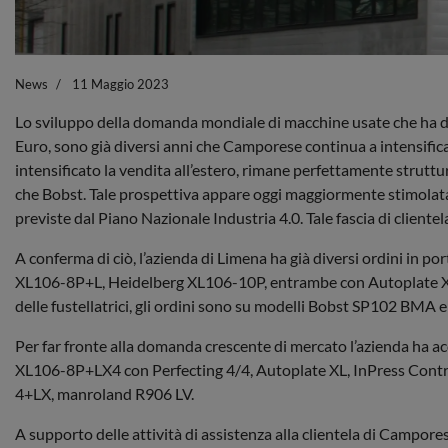
News
11 Maggio 2023
Lo sviluppo della domanda mondiale di macchine usate che ha deli
Euro, sono già diversi anni che Camporese continua a intensificare
intensificato la vendita all’estero, rimane perfettamente strutt
che Bobst. Tale prospettiva appare oggi maggiormente stimolata 
previste dal Piano Nazionale Industria 4.0. Tale fascia di client
A conferma di ciò, l’azienda di Limena ha già diversi ordini in p
XL106-8P+L, Heidelberg XL106-10P, entrambe con Autoplate XL, I
delle fustellatrici, gli ordini sono su modelli Bobst SP102 BM
Per far fronte alla domanda crescente di mercato l’azienda ha 
XL106-8P+LX4 con Perfecting 4/4, Autoplate XL, InPress Contro
4+LX, manroland R906 LV.
A supporto delle attività di assistenza alla clientela di Campore