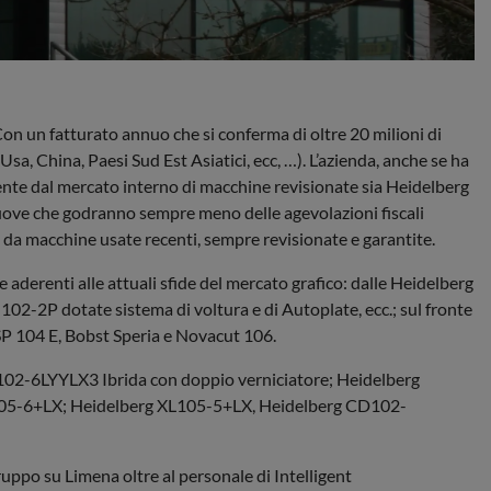
on un fatturato annuo che si conferma di oltre 20 milioni di
sa, China, Paesi Sud Est Asiatici, ecc, …). L’azienda, anche se ha
iente dal mercato interno di macchine revisionate sia Heidelberg
nuove che godranno sempre meno delle agevolazioni fiscali
i da macchine usate recenti, sempre revisionate e garantite.
 aderenti alle attuali sfide del mercato grafico: dalle Heidelberg
-2P dotate sistema di voltura e di Autoplate, ecc.; sul fronte
SP 104 E, Bobst Speria e Novacut 106.
CD102-6LYYLX3 Ibrida con doppio verniciatore; Heidelberg
 XL105-6+LX; Heidelberg XL105-5+LX, Heidelberg CD102-
ruppo su Limena oltre al personale di Intelligent