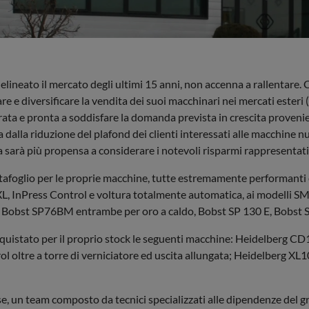
neato il mercato degli ultimi 15 anni, non accenna a rallentare. C
 e diversificare la vendita dei suoi macchinari nei mercati esteri (U
urata e pronta a soddisfare la domanda prevista in crescita proven
dalla riduzione del plafond dei clienti interessati alle macchine 
ela sarà più propensa a considerare i notevoli risparmi rappresentat
ortafoglio per le proprie macchine, tutte estremamente performanti e
nPress Control e voltura totalmente automatica, ai modelli SM102
A e Bobst SP76BM entrambe per oro a caldo, Bobst SP 130 E, Bobst 
acquistato per il proprio stock le seguenti macchine: Heidelberg 
l oltre a torre di verniciatore ed uscita allungata; Heidelberg
se, un team composto da tecnici specializzati alle dipendenze del g