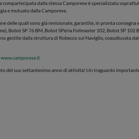
a compartecipata dalla stessa Camporese è specializzata soprattut
ergia e mutuato dalla Camporese.
ne delle quali sono già revisionate, garantite, in pronta consegna 
e), Bobst SP 76 BM, Bobst SPéria Foilmaster 102, Bobst SP 102 BM
estite dalla struttura di Robecco sul Naviglio, coaudiuvata dal te
t
www.camporese.it
o del suo settantesimo anno di attività! Un traguardo importante p