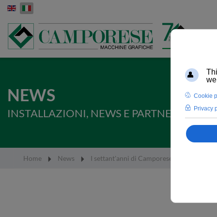
Select your language
NEWS
INSTALLAZIONI, NEWS E PARTNERSHIP 
Home
News
I settant'anni di Camporese