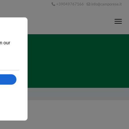
+39049767166
info@camporese.it