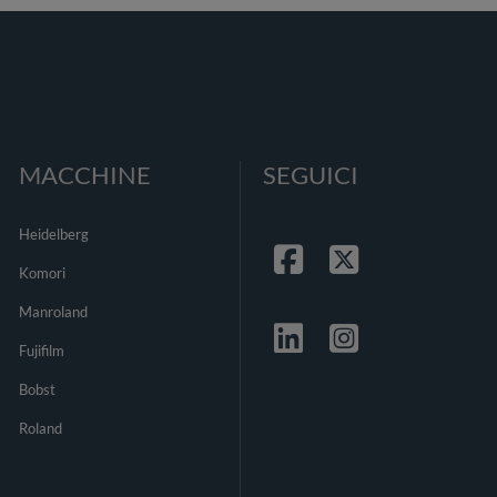
MACCHINE
SEGUICI
Heidelberg
Komori
Facebook
Twitter
Manroland
Fujifilm
Linkedin
Instagrma
Bobst
Roland