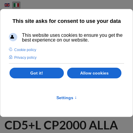
Select your language
NEWS
INSTALLAZIONI, NEWS E PARTNERSHIP CAMPORESE
Home
News
CD5+L CP2000 alla GRAFICA GORIZIANA
CD5+L CP2000 ALLA